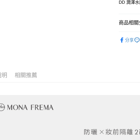
DD 潤澤水防
台新國
台灣樂
運送方式
商品相關分
全家取貨
每筆NT$6
隨身旅行
分享
付款後全
每筆NT$6
付款後全家
每筆NT$6
說明
相關推薦
萊爾富取
每筆NT$6
付款後萊爾
每筆NT$6
付款之後
每筆NT$6