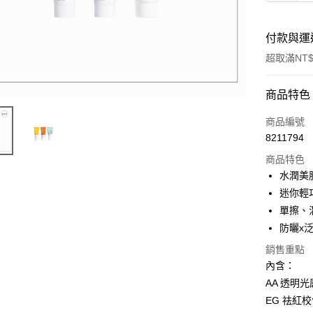
付款與運
超取滿NT$
付款方式
商品特色
信用卡一
商品編號
8211794
信用卡分
商品特色
3 期 
水潤美
合作金
迷你輕
超商取貨
華南商
單擦、
LINE Pay
上海商
防曬x
國泰世
Apple Pay
銷售重點
臺灣中
匯豐（
內含：
悠遊付
聯邦商
AA 透明光
元大商
全盈+PAY
EG 祛紅校色
玉山商