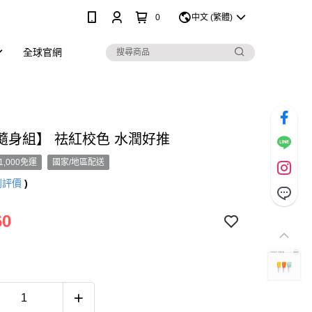
0
中文 (繁體)
全球官網
隨身組】 祛紅校色 水潤好推
1,000免運
國家/地區配送
則評價
)
60