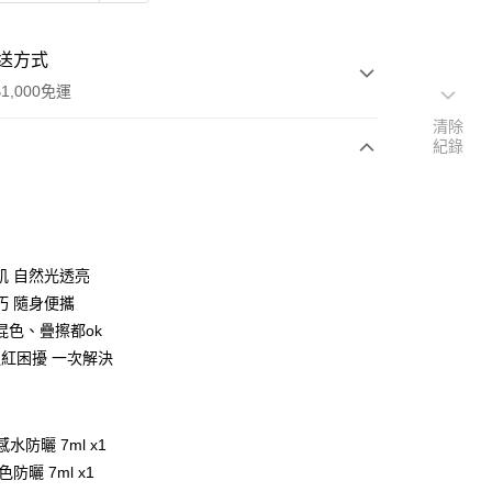
送方式
1,000免運
清除
紀錄
次付款
期付款
0 利率 每期
NT$153
21家銀行
肌 自然光透亮
庫商業銀行
第一商業銀行
巧 隨身便攜
付款
業銀行
彰化商業銀行
混色、疊擦都ok
業儲蓄銀行
台北富邦商業銀行
泛紅困擾 一次解決
華商業銀行
兆豐國際商業銀行
小企業銀行
台中商業銀行
台灣）商業銀行
華泰商業銀行
業銀行
遠東國際商業銀行
感水防曬 7ml x1
業銀行
永豐商業銀行
防曬 7ml x1
業銀行
星展（台灣）商業銀行