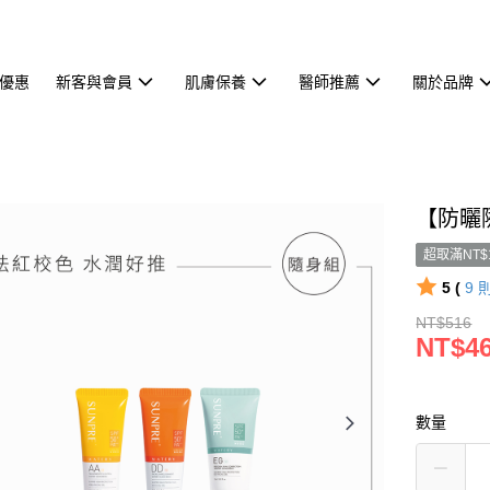
優惠
新客與會員
肌膚保養
醫師推薦
關於品牌
【防曬
超取滿NT$
5 (
9
NT$516
NT$4
數量