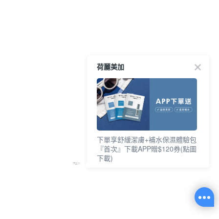
荷麗美加
下單享舒緩潔膚+補水保濕體驗包
『首次』下載APP贈$120券(點圖
下載)