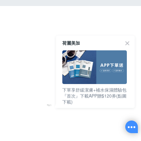
荷麗美加
下單享舒緩潔膚+補水保濕體驗包
『首次』下載APP贈$120券(點圖
下載)