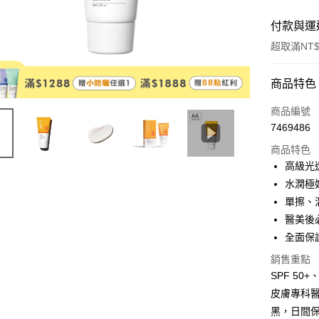
付款與運
超取滿NT$
付款方式
商品特色
信用卡一
商品編號
7469486
信用卡分
商品特色
3 期 
高級光
合作金
水潤極
超商取貨
華南商
單擦、
LINE Pay
上海商
醫美後
國泰世
全面保護
Apple Pay
臺灣中
匯豐（
銷售重點
悠遊付
聯邦商
SPF 50
元大商
全盈+PAY
皮膚專科
玉山商
黑，日間
台新國