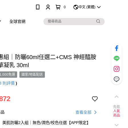
0
中文 (繁體)
全球官網
組｜防曬60ml任選二+CMS 神經醯胺
凝乳 30ml
1,000免運
國家/地區配送
3
則評價
)
872
先逛
人氣
商品
查看全部
商品
美肌防曬2入組｜無色/潤色/校色任選【APP限定】