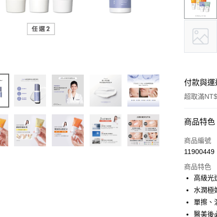
付款與運
超取滿NT$
付款方式
商品特色
信用卡一
商品編號
11900449
信用卡分
商品特色
3 期 
高級光
合作金
水潤極
超商取貨
華南商
單擦、
LINE Pay
上海商
醫美後