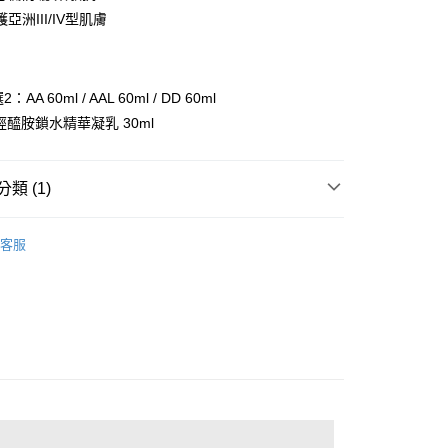
華商業銀行
兆豐國際商業銀行
亞洲III/IV型肌膚
小企業銀行
台中商業銀行
台灣）商業銀行
華泰商業銀行
業銀行
遠東國際商業銀行
業銀行
永豐商業銀行
：AA 60ml / AAL 60ml / DD 60ml
業銀行
星展（台灣）商業銀行
神經醯胺鎖水精華凝乳 30ml
際商業銀行
中國信託商業銀行
天信用卡公司
類 (1)
付款
0，滿NT$1,000(含以上)免運費
家↗防曬任選特惠組
客服
家取貨
0，滿NT$1,000(含以上)免運費
取貨-團購限定
0，滿NT$1,000(含以上)免運費
貨付款
0，滿NT$1,000(含以上)免運費