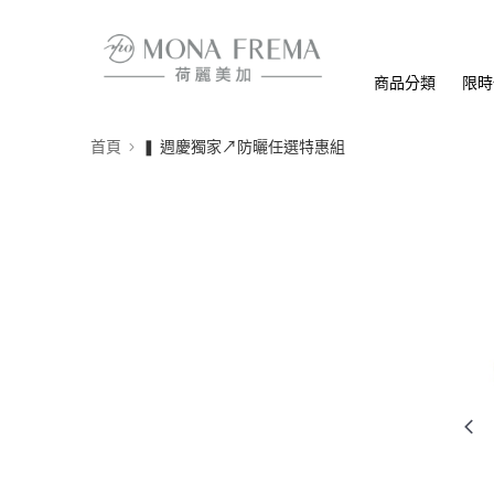
商品分類
限時
首頁
❚ 週慶獨家↗防曬任選特惠組