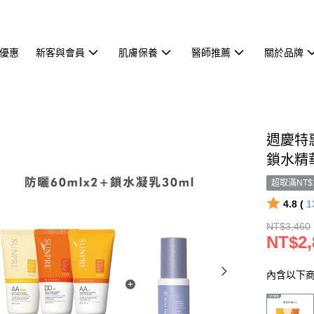
優惠
新客與會員
肌膚保養
醫師推薦
關於品牌
週慶特惠
鎖水精華
超取滿NT$
4.8 (
1
NT$3,460
NT$2,
內含以下