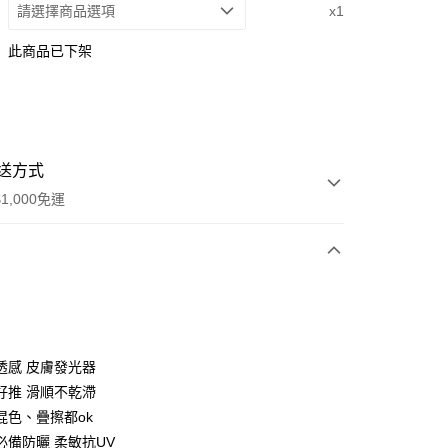
請選擇商品選項
x1
此商品已下架
送方式
1,000免運
次付款
期付款
0 利率 每期
NT$957
21家銀行
透感 皮膚發光器
庫商業銀行
第一商業銀行
好推 滑順不乾滯
付款
業銀行
彰化商業銀行
混色、疊擦都ok
業儲蓄銀行
台北富邦商業銀行
必備防曬 柔敏抗UV