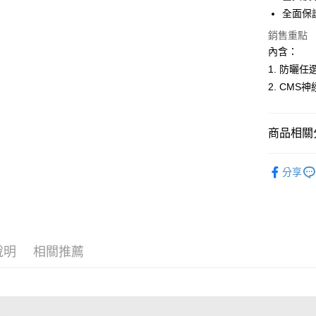
國泰世
全面保護
Apple Pay
臺灣中
匯豐（
銷售重點
悠遊付
聯邦商
內含：
元大商
全盈+PAY
1. 防曬任選2
玉山商
2. CMS
台新國
台灣樂
運送方式
商品相關分
全家取貨
每筆NT$6
❚ 週慶獨
分享
付款後全
每筆NT$6
付款後全家
每筆NT$6
說明
相關推薦
萊爾富取
每筆NT$6