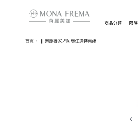
商品分類
限時
首頁
❚ 週慶獨家↗防曬任選特惠組