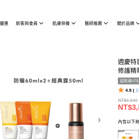
優惠
新客與會員
肌膚保養
醫師推薦
關於品牌
週慶特惠
修護精華
超取滿NT$
4.9 (
2
NT$4,640
NT$3,
內含以下