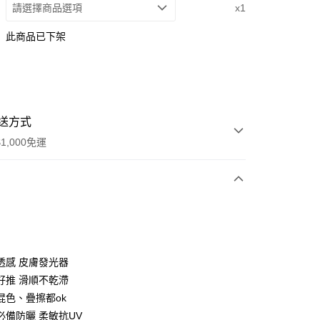
請選擇商品選項
x1
此商品已下架
送方式
1,000免運
次付款
期付款
0 利率 每期
NT$1,283
21家銀行
透感 皮膚發光器
庫商業銀行
第一商業銀行
好推 滑順不乾滯
付款
業銀行
彰化商業銀行
混色、疊擦都ok
業儲蓄銀行
台北富邦商業銀行
必備防曬 柔敏抗UV