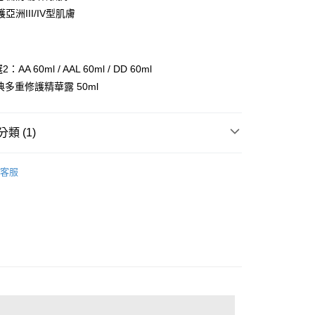
華商業銀行
兆豐國際商業銀行
亞洲III/IV型肌膚
小企業銀行
台中商業銀行
台灣）商業銀行
華泰商業銀行
業銀行
遠東國際商業銀行
業銀行
永豐商業銀行
：AA 60ml / AAL 60ml / DD 60ml
業銀行
星展（台灣）商業銀行
經典多重修護精華露 50ml
際商業銀行
中國信託商業銀行
天信用卡公司
類 (1)
付款
0，滿NT$1,000(含以上)免運費
家↗防曬任選特惠組
客服
家取貨
0，滿NT$1,000(含以上)免運費
取貨-團購限定
0，滿NT$1,000(含以上)免運費
貨付款
0，滿NT$1,000(含以上)免運費