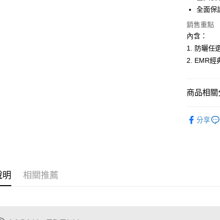
國泰世
全面保護
Apple Pay
臺灣中
匯豐（
銷售重點
悠遊付
聯邦商
內含：
元大商
全盈+PAY
1. 防曬任選2
玉山商
2. EMR
台新國
台灣樂
運送方式
商品相關分
全家取貨
每筆NT$6
❚ 週慶獨
分享
付款後全
每筆NT$6
付款後全家
每筆NT$6
說明
相關推薦
萊爾富取
每筆NT$6