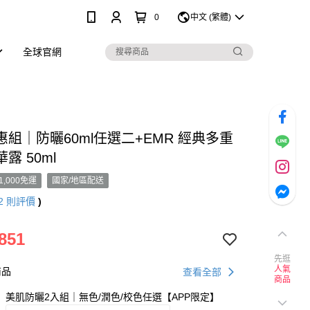
0
中文 (繁體)
全球官網
組｜防曬60ml任選二+EMR 經典多重
露 50ml
1,000免運
國家/地區配送
2
則評價
)
851
先逛
人氣
商品
查看全部
商品
美肌防曬2入組｜無色/潤色/校色任選【APP限定】