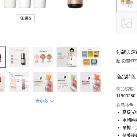
付款與運
超取滿NT$
付款方式
商品特色
信用卡一
商品編號
11900280
信用卡分
看更多
商品特色
3 期 
高級光
合作金
水潤極
超商取貨
華南商
單擦、
LINE Pay
上海商
醫美後