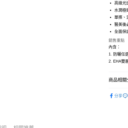
3 期 
高級光
合作金
水潤極
超商取貨
華南商
單擦、
LINE Pay
上海商
醫美後
國泰世
全面保護
Apple Pay
臺灣中
匯豐（
銷售重點
悠遊付
聯邦商
內含：
元大商
全盈+PAY
1. 防曬任選2
玉山商
2. EHA
台新國
台灣樂
運送方式
商品相關分
全家取貨
每筆NT$6
❚ 週慶獨
分享
付款後全
每筆NT$6
付款後全家
每筆NT$6
說明
相關推薦