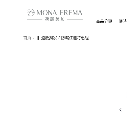
商品分類
限時
首頁
❚ 週慶獨家↗防曬任選特惠組