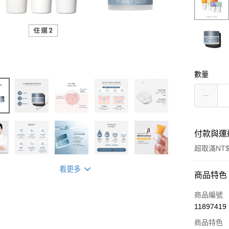
數量
付款與運
超取滿NT$
看更多
付款方式
商品特色
信用卡一
商品編號
11897419
信用卡分
商品特色