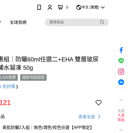
0
中文 (繁體)
全球官網
組｜防曬60ml任選二+EHA 雙層玻尿
水凝凍 50g
1,000免運
國家/地區配送
1
則評價
)
121
先逛
人氣
商品
查看全部
商品
美肌防曬2入組｜無色/潤色/校色任選【APP限定】