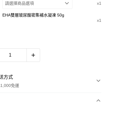
請選擇商品選項
x1
EHA雙層玻尿酸密集補水凝凍 50g
x1
送方式
1,000免運
次付款
期付款