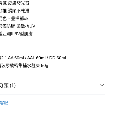
0 利率 每期
NT$1,040
21家銀行
透感 皮膚發光器
庫商業銀行
第一商業銀行
好推 滑順不乾滯
付款
業銀行
彰化商業銀行
混色、疊擦都ok
業儲蓄銀行
台北富邦商業銀行
必備防曬 柔敏抗UV
華商業銀行
兆豐國際商業銀行
亞洲III/IV型肌膚
小企業銀行
台中商業銀行
台灣）商業銀行
華泰商業銀行
業銀行
遠東國際商業銀行
業銀行
永豐商業銀行
：AA 60ml / AAL 60ml / DD 60ml
業銀行
星展（台灣）商業銀行
雙層玻尿酸密集補水凝凍 50g
際商業銀行
中國信託商業銀行
天信用卡公司
類 (1)
付款
0，滿NT$1,000(含以上)免運費
家↗防曬任選特惠組
客服
家取貨
0，滿NT$1,000(含以上)免運費
取貨-團購限定
0，滿NT$1,000(含以上)免運費