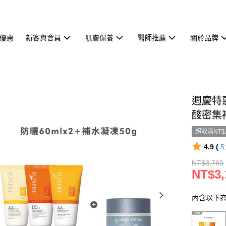
優惠
新客與會員
肌膚保養
醫師推薦
關於品牌
週慶特惠
酸密集補
超取滿NT$
4.9 (
5
NT$3,760
NT$3,
內含以下