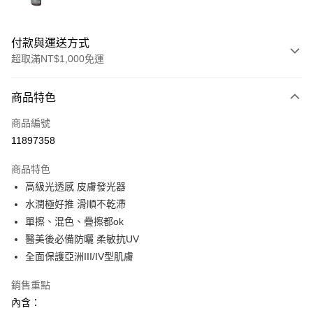
付款與運送方式
超取滿NT$1,000免運
付款方式
商品特色
信用卡一次付款
商品編號
信用卡分期付款
11897358
3 期 0 利率 每期
NT$957
21家銀行
商品特色
合作金庫商業銀行
第一商業銀行
超商取貨付款
高級光透感 皮膚發光器
華南商業銀行
彰化商業銀行
水潤極好推 滑順不乾滯
LINE Pay
上海商業儲蓄銀行
台北富邦商業銀行
國泰世華商業銀行
兆豐國際商業銀行
單擦、混色、疊擦都ok
Apple Pay
臺灣中小企業銀行
台中商業銀行
醫美後必備防曬 柔敏抗UV
匯豐（台灣）商業銀行
華泰商業銀行
全面保護亞洲III/IV型肌膚
悠遊付
聯邦商業銀行
遠東國際商業銀行
元大商業銀行
永豐商業銀行
全盈+PAY
銷售重點
玉山商業銀行
星展（台灣）商業銀行
內含：
台新國際商業銀行
中國信託商業銀行