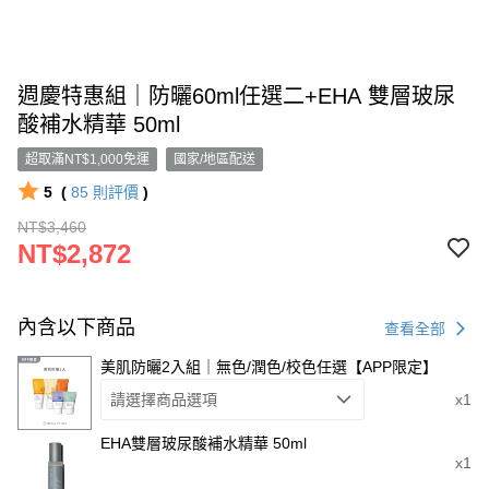
週慶特惠組｜防曬60ml任選二+EHA 雙層玻尿
酸補水精華 50ml
超取滿NT$1,000免運
國家/地區配送
5
(
85
則評價
)
NT$3,460
NT$2,872
內含以下商品
查看全部
美肌防曬2入組｜無色/潤色/校色任選【APP限定】
請選擇商品選項
x1
EHA雙層玻尿酸補水精華 50ml
x1