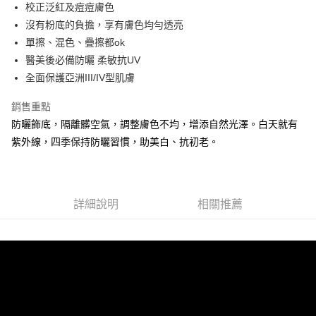
超商取貨付款
校正泛紅及痘痘膚色
華南商業銀行
彰化商業銀行
沒有粉底的負擔，享有膚色均勻透亮
LINE Pay
上海商業儲蓄銀行
台北富邦商業銀行
國泰世華商業銀行
兆豐國際商業銀行
單擦、混色、疊擦都ok
Apple Pay
臺灣中小企業銀行
台中商業銀行
醫美後必備防曬 柔敏抗UV
匯豐（台灣）商業銀行
華泰商業銀行
全面保護亞洲III/IV型肌膚
悠遊付
聯邦商業銀行
遠東國際商業銀行
元大商業銀行
永豐商業銀行
全盈+PAY
銷售重點
玉山商業銀行
星展（台灣）商業銀行
防曬飾底，隔離髒空氣，調整膚色不均，增添自然光澤。白天就有
台新國際商業銀行
中國信託商業銀行
運送方式
紫外線，四季保持防曬習慣，助美白、抗初老。
台灣樂天信用卡公司
全家取貨付款
每筆NT$60，滿NT$1,000(含以上)免運費
詳細說明
相關推薦
付款後全家取貨
每筆NT$60，滿NT$1,000(含以上)免運費
付款後全家取貨-團購限定
每筆NT$60，滿NT$1,000(含以上)免運費
萊爾富取貨付款