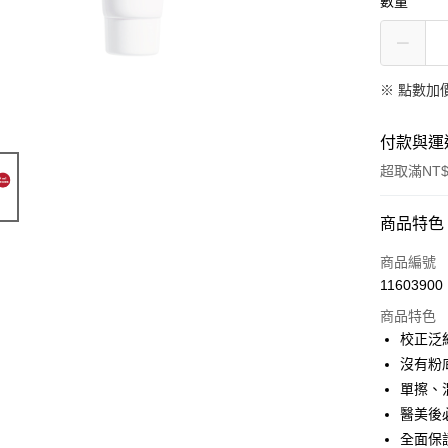
數量
※
點數加
付款與運
超取滿NT$
付款方式
商品特色
信用卡一
商品編號
11603900
信用卡分
商品特色
3 期 
校正泛
合作金
沒有粉
超商取貨
華南商
單擦、
LINE Pay
上海商
醫美後
國泰世
全面保護
Apple Pay
臺灣中