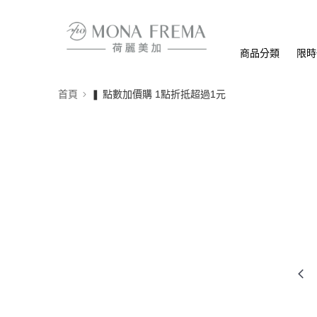
商品分類
限時
首頁
❚ 點數加價購 1點折抵超過1元