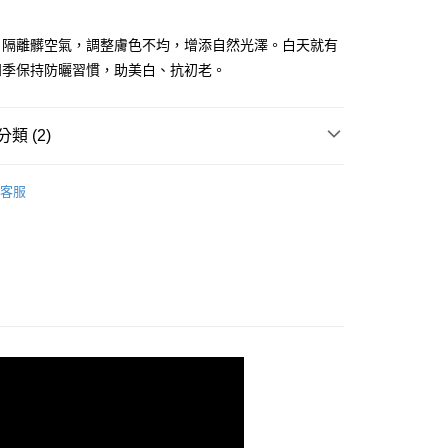
台灣）商業銀行
華泰商業銀行
業銀行
遠東國際商業銀行
，隔離髒空氣，調整膚色不均，增添自然光澤。白天就有
業銀行
永豐商業銀行
四季保持防曬習慣，助美白、抗初老。
業銀行
星展（台灣）商業銀行
際商業銀行
中國信託商業銀行
天信用卡公司
類 (2)
付款
價購 1點折抵超過1元
客服
0，滿NT$1,000(含以上)免運費
家取貨
0，滿NT$1,000(含以上)免運費
取貨-團購限定
0，滿NT$1,000(含以上)免運費
貨付款
0，滿NT$1,000(含以上)免運費
富取貨-團購限定