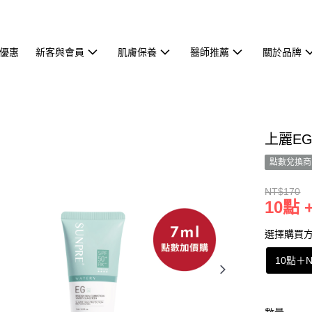
優惠
新客與會員
肌膚保養
醫師推薦
關於品牌
上麗EG
點數兌換商
NT$170
10點 +
選擇購買
10點
＋
N