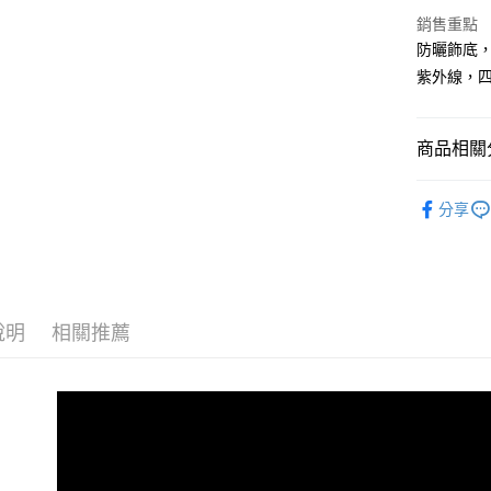
匯豐（
銷售重點
悠遊付
聯邦商
防曬飾底
元大商
全盈+PAY
紫外線，
玉山商
台新國
台灣樂
運送方式
商品相關分
全家取貨
❚ 點數加
分享
每筆NT$6
上麗防曬
付款後全
每筆NT$6
付款後全家
說明
相關推薦
每筆NT$6
萊爾富取
每筆NT$6
付款後萊爾