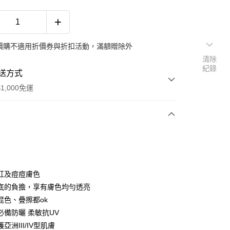
價購不適用折價券與折扣活動，滿額贈除外
清除
紀錄
送方式
1,000免運
次付款
期付款
0 利率 每期
NT$56
21家銀行
紅及痘痘膚色
庫商業銀行
第一商業銀行
底的負擔，享有膚色均勻透亮
付款
業銀行
彰化商業銀行
混色、疊擦都ok
業儲蓄銀行
台北富邦商業銀行
必備防曬 柔敏抗UV
華商業銀行
兆豐國際商業銀行
亞洲III/IV型肌膚
小企業銀行
台中商業銀行