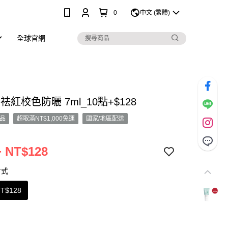
0
中文 (繁體)
全球官網
祛紅校色防曬 7ml_10點+$128
品
超取滿NT$1,000免運
國家/地區配送
 NT$128
方式
T$128