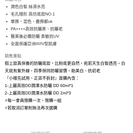
合作金庫商業銀行
第一商業銀行
超商取貨付款
潤色白皙 絲滑水亮
華南商業銀行
彰化商業銀行
毛孔隱形 高仿底妝NO.1
LINE Pay
上海商業儲蓄銀行
台北富邦商業銀行
國泰世華商業銀行
兆豐國際商業銀行
單擦、混色、疊擦都ok
Apple Pay
臺灣中小企業銀行
台中商業銀行
PA++++高效抗曬黑、抗曬老
匯豐（台灣）商業銀行
華泰商業銀行
醫美後必備防曬 柔敏抗UV
悠遊付
聯邦商業銀行
遠東國際商業銀行
全面保護亞洲III/IV型肌膚
元大商業銀行
永豐商業銀行
全盈+PAY
玉山商業銀行
星展（台灣）商業銀行
銷售重點
台新國際商業銀行
中國信託商業銀行
運送方式
假上妝真保養的防曬底妝，比粉底更自然，宛若天生白皙透亮，白
台灣樂天信用卡公司
天就有紫外線，四季保持防曬習慣，助美白、抗初老
全家取貨付款
『小樣先試用、正貨不拆封』首購內含：
每筆NT$60，滿NT$1,000(含以上)免運費
1-上麗高效DD潤澤水防曬 DD 60ml*1
付款後全家取貨
2-上麗高效DD潤澤水防曬 DD 2ml*3
每筆NT$60，滿NT$1,000(含以上)免運費
⚡每一會員限購一次，限購一組
⚡若取消訂單則無法再次選購
付款後全家取貨-團購限定
每筆NT$60，滿NT$1,000(含以上)免運費
萊爾富取貨付款