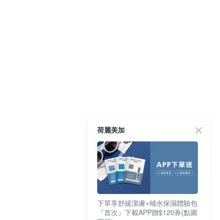
荷麗美加
下單享舒緩潔膚+補水保濕體驗包
『首次』下載APP贈$120券(點圖