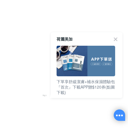
荷麗美加
下單享舒緩潔膚+補水保濕體驗包
『首次』下載APP贈$120券(點圖
下載)