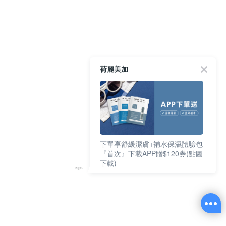
荷麗美加
下單享舒緩潔膚+補水保濕體驗包
『首次』下載APP贈$120券(點圖
下載)