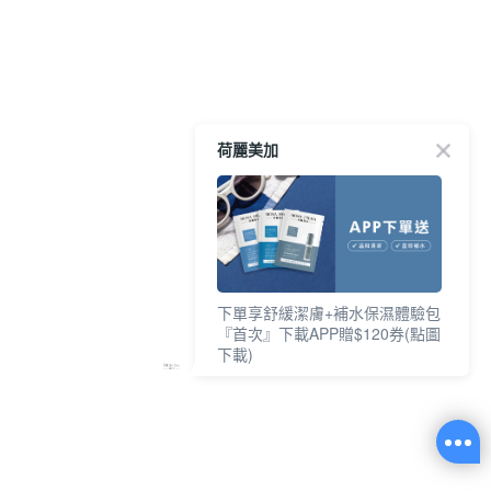
荷麗美加
下單享舒緩潔膚+補水保濕體驗包
『首次』下載APP贈$120券(點圖
下載)