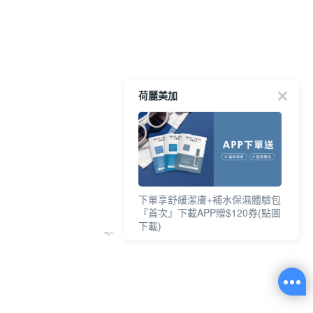
荷麗美加
下單享舒緩潔膚+補水保濕體驗包
『首次』下載APP贈$120券(點圖
下載)