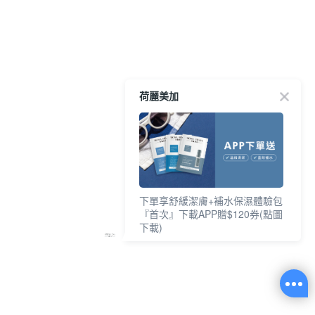
荷麗美加
下單享舒緩潔膚+補水保濕體驗包
『首次』下載APP贈$120券(點圖
下載)