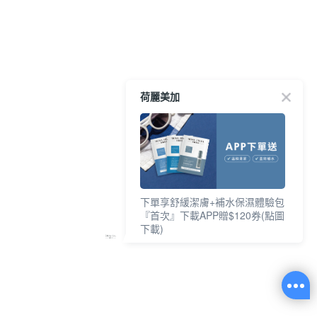
荷麗美加
下單享舒緩潔膚+補水保濕體驗包
『首次』下載APP贈$120券(點圖
下載)