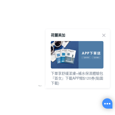
荷麗美加
下單享舒緩潔膚+補水保濕體驗包
『首次』下載APP贈$120券(點圖
下載)