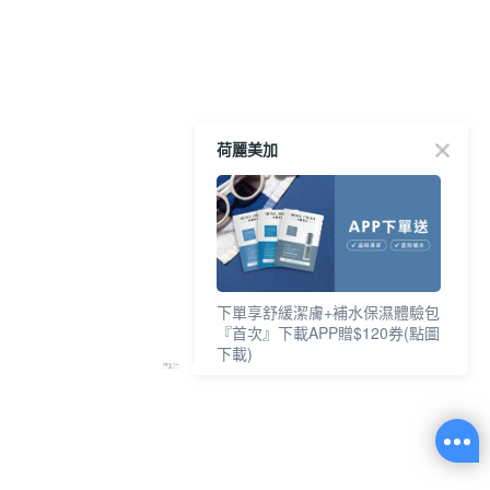
荷麗美加
下單享舒緩潔膚+補水保濕體驗包
『首次』下載APP贈$120券(點圖
下載)