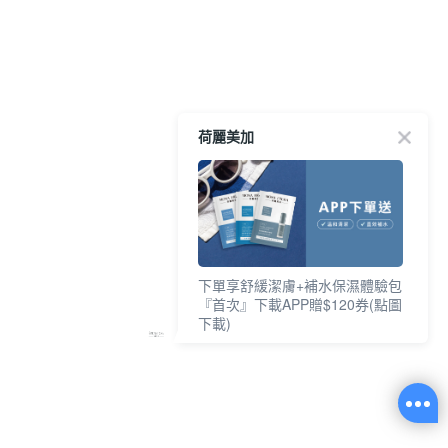
荷麗美加
下單享舒緩潔膚+補水保濕體驗包
『首次』下載APP贈$120券(點圖
下載)