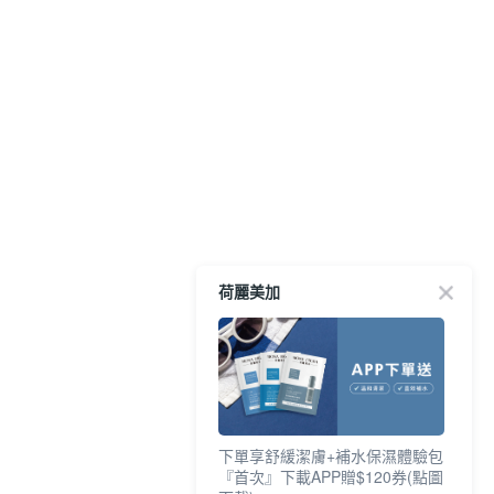
荷麗美加
下單享舒緩潔膚+補水保濕體驗包
『首次』下載APP贈$120券(點圖