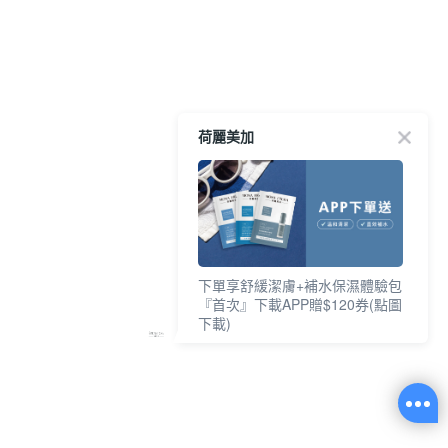
荷麗美加
下單享舒緩潔膚+補水保濕體驗包
『首次』下載APP贈$120券(點圖
下載)