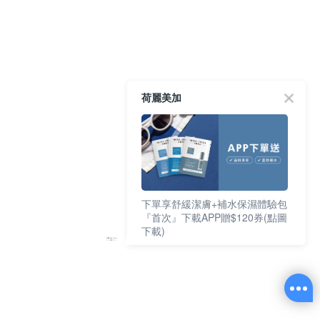
荷麗美加
下單享舒緩潔膚+補水保濕體驗包
『首次』下載APP贈$120券(點圖
下載)