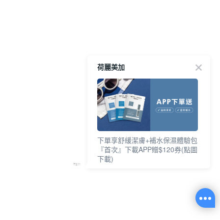
荷麗美加
下單享舒緩潔膚+補水保濕體驗包
『首次』下載APP贈$120券(點圖
下載)