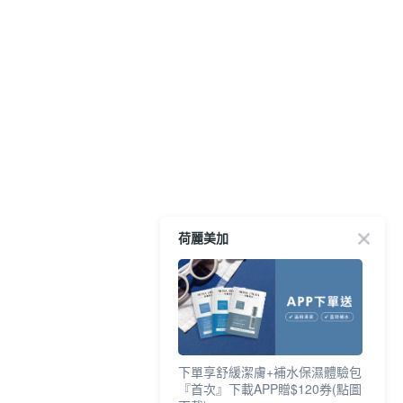
荷麗美加
下單享舒緩潔膚+補水保濕體驗包
『首次』下載APP贈$120券(點圖