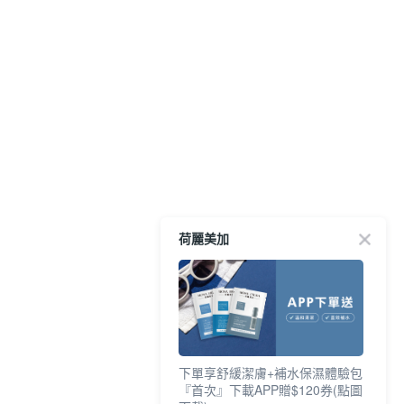
荷麗美加
下單享舒緩潔膚+補水保濕體驗包
『首次』下載APP贈$120券(點圖