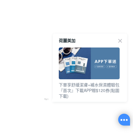
荷麗美加
下單享舒緩潔膚+補水保濕體驗包
『首次』下載APP贈$120券(點圖
下載)