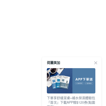
荷麗美加
下單享舒緩潔膚+補水保濕體驗包
『首次』下載APP贈$120券(點圖